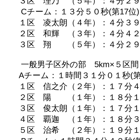
３区 理乃 （５年）：４分２９秒
Cチーム：
１３分５０秒(第
17
位)
１区 凌太朗（４年）：４分３９
２区 和輝 （３年）：４分４２
３区 翔 （５年）：４分２９秒
一般男子区外の部
5km
×５区間
Aチーム：
１時間３１分０１秒(
１区 信之介（２年）：１７分４
２区 陽 （１年）：１８分１２
３区 俊太朗（１年）：１７分１
４区 覇迦 （１年）：１８分３
５区 治希 （２年）：１９分１