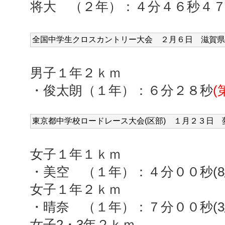
将大 （２年）：４分４６秒４
全国中学生クロスカントリー大会 ２
月６日 滋賀県
男子１年２ｋｍ
・俊太朗（１年）：６分２８秒
(
東京都中学校ロードレース大会(区部) １
月２３日 
女子１年１ｋｍ
・美空 （１年）：４分００秒(8組
女子１年２ｋｍ
・晴奈 （１年）：７分００秒(
女子2・3年２ｋｍ