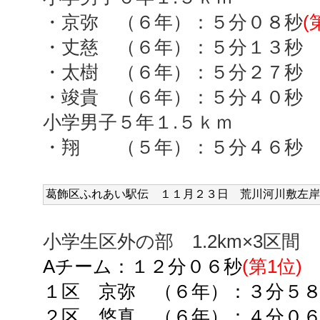
・京弥 （６年）：５分０８秒
(
・丈慈 （６年）：５分１３秒
・太樹 （６年）：５分２７秒
・竣貴 （６年）：５分４０秒
小学男子５年１
.
５ｋｍ
・翔 （５年）：５分４６秒
葛飾区ふれあい駅伝 １１
月２３日 荒川河川敷左岸
小学生区外の部
1.2km
×
3
区間
Aチーム：
１２分０６秒
(第
1
位)
１区 京弥 （６年）：３分５
２区 悠真 （６年）：４分０