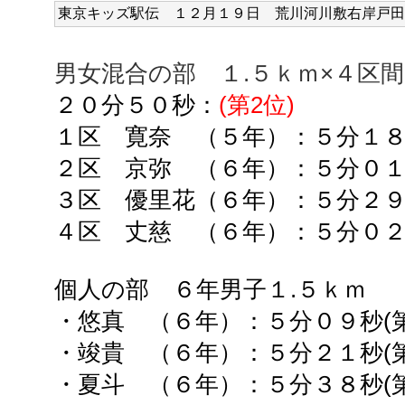
東京キッズ駅伝 １２
月１９日 荒川河川敷右岸戸田
男女混合の部 １.５ｋｍ×４区間
２０分５０秒：
(第2位)
１区 寛奈 （５年）：５
分１
２区 京弥 （６年）：５
分０
３区 優里花（６年）：５
分２
４区 丈慈 （６年）：５分０
個人の部 ６年男子１.５ｋｍ
・悠真 （６年）：５分０９秒(第
・竣貴 （６年）：５分２１秒(第
・夏斗 （６年）：５分３８秒(第