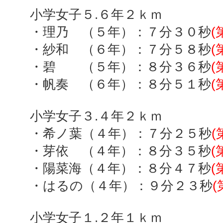
小学女子５
.
６年２ｋｍ
・理乃 （５年）：７分３０秒
(
・紗和 （６年）：７分５８秒
(
・碧 （５年）：８分３６秒
(
・帆奏 （６年）：８分５１秒
(
小学女子３
.
４年２ｋｍ
・希ノ葉（４年）：７分２５秒
(
・芽依 （４年）：８分３５秒
(
・陽菜海（４年）：８分４７秒
(
・はるの（４年）：９分２３秒
(
小学女子１
.
２年１ｋｍ