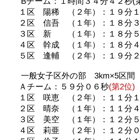
Bチーム：
１時間３４分４２秒(
１区 陽稀 （２年）：１９分１
２区 信吾 （１年）：１８分３
３区 新 （１年）：１８分５９
４区 幹成 （１年）：１８分４１
５区 逢輔 （２年）：１９分２２
一般女子区外の部
3km
×
5
区間
Ａチーム：５９分０６秒
(第
2
位)
１区 咲恵 （２年）：１１分
２区 晴奈 （１年）：１１分
３区 美空 （１年）：１２分
４区 莉亜 （２年）：１２分