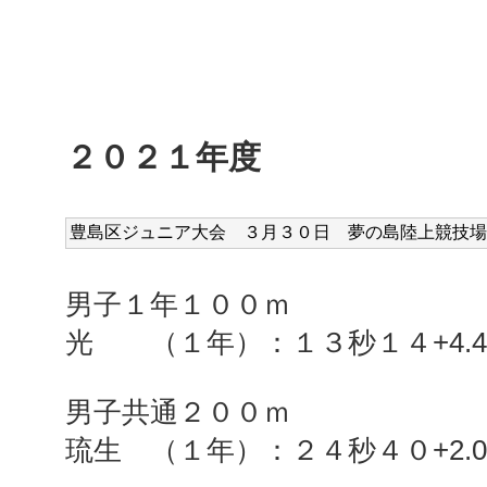
２０２１年度
豊島区ジュニア大会 ３
月３０日 夢の島
陸上
競技場
男子１年１００ｍ
光 （１年）：１３秒１４+4.4
男子共通２００ｍ
琉生 （１年）：２４秒４０+2.0