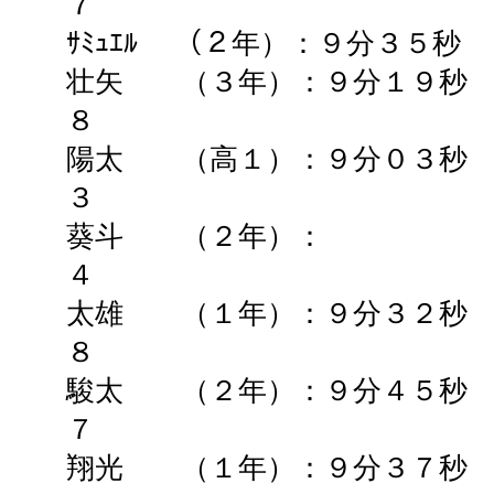
７
ｻﾐｭｴﾙ （２年）：９分３５
壮矢 （３年）：９分１９
８
陽太 （高１）：９分０３
３
葵斗 （２年）： ➡
４
太雄 （１年）：９分３２秒
８
駿太 （２年）：９分４５秒
７
翔光 （１年）：９分３７