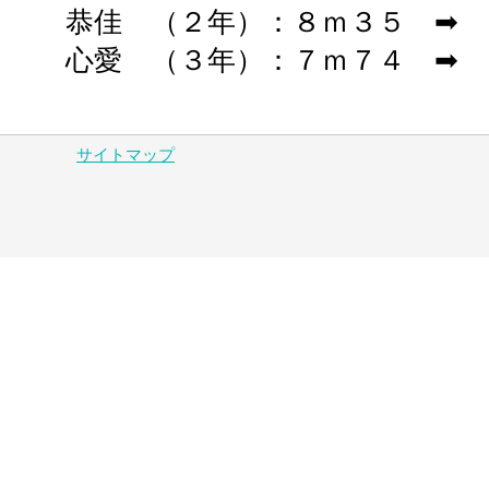
恭佳 （２年）：８ｍ３５ ➡ 
心愛
（３年）：７ｍ７４ ➡ 
サイトマップ