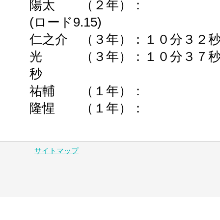
陽太 （２年）： ➡
(ロード9.15)
仁之介 （３年）：１０分３２
光 （３年）：
１０分３７
秒
祐輔 （１年）： ➡
隆惺 （１年）： ➡
サイトマップ