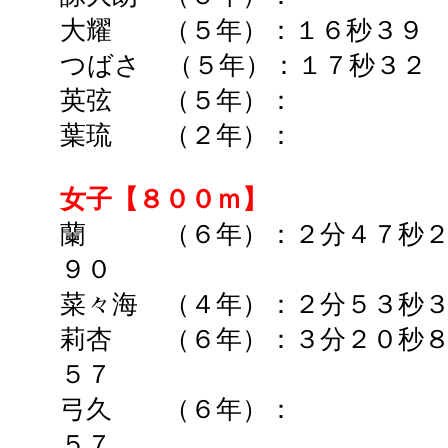
大耀 （５年）：１６秒３９
つばさ （５年）：１７秒３２
英弦 （５年）：
葉琉 （２年）： ➡
女子【８００ｍ】
蘭 （６年）：２分４７秒２
９０
菜々海 （４年）：２分５３秒
莉杏 （６年）：３
分２０秒
５７
弓久 （６年）： ➡
５７