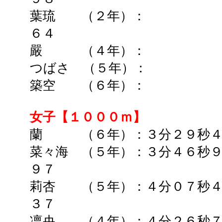
葉琉 （２年）： ➡
６４
嚴 （４年）：
つばさ （５年）：
築空 （６年）：
女子【１０００ｍ】
蘭 （６年）：３分２９秒
菜々海 （５年）：
３分４６秒
９７
莉杏 （５年）：４
分０７秒
３７
凛央 （４年）：
４分２６秒