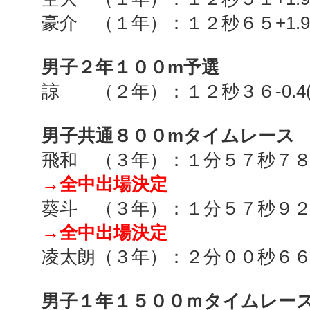
豪介 （１年）：１２秒６５
+1.9
男子２年１００
m
予選
諒 （２年）：１２秒３６
-0.4
男子共通８００
m
タイムレース
飛和 （３年）：１分５７秒７
→全中出場決定
葵斗 （３年）：１分５７秒９
→全中出場決定
凌太朗（３年）：２分００秒６
男子１年１５００ｍタイムレー