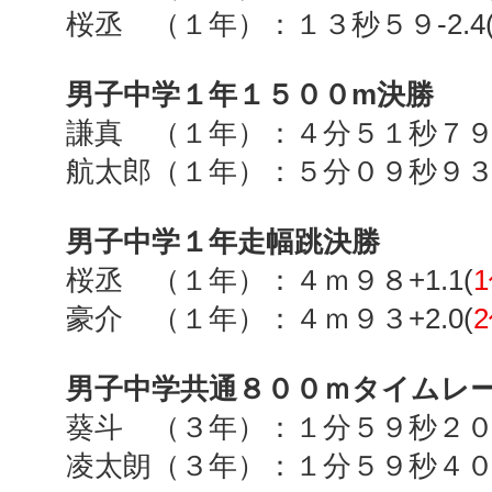
桜丞 （１年）：１３秒５９
-2.4
男子中学１年１５００
m
決勝
謙真 （１年）：４分５１秒７
航太郎（１年）：５分０９秒９
男子中学１年走幅跳決勝
桜丞 （１年）：４ｍ９８
+1.1(
1
豪介 （１年）：４ｍ９３
+2.0(
2
男子中学共通８００ｍタイムレ
葵斗 （３年）：１分５９秒２
凌太朗（３年）：１分５９秒４