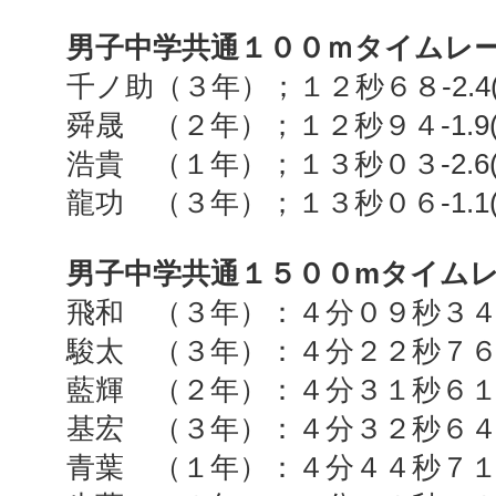
男子中学共通１００ｍタイムレ
千ノ助（３年）；１２秒６８
-2.4
舜晟 （２年）；１２秒９４
-1.9
浩貴 （１年）；１３秒０３
-2.6
龍功 （３年）；１３秒０６
-1.1
男子中学共通１５００
m
タイム
飛和 （３年）：４分０９秒３
駿太 （３年）：４分２２秒７
藍輝 （２年）：４分３１秒６
基宏 （３年）：４分３２秒６
青葉 （１年）：４分４４秒７