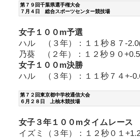
第７９回千葉県選手権大会
７月４
日 総合スポーツセンター競技場
女子１００
m予選
ハル （３年）：１１秒８７-2.0
乃葵 （２年）：１２秒９０+0.5(
女子１００
m決勝
ハル （３年）：１１秒７４+-0.
第７２回東京都中学校通信大会
６月２８
日 上柚木競技場
女子３年１００
m
タイムレース
イズミ（３年）：１２秒０１
+1.