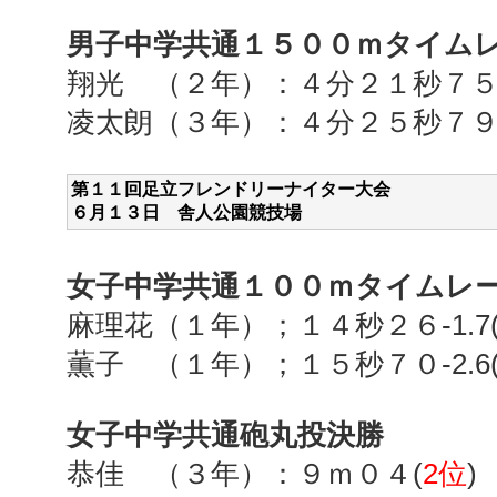
男子中学共通１５００ｍタイム
翔光 （２年）：４分２１秒７
凌太朗（３年）：４分２５秒７
第１１回足立フレンドリーナイター大会
６月１３
日 舎人公園競技場
女子中学共通１００ｍタイムレ
麻理花（１年）；１４秒２６
-1.7
薫子 （１年）；１５秒７０
-2.6
女子中学共通砲丸投決勝
恭佳 （３年）：９ｍ０４
(
2
位
)