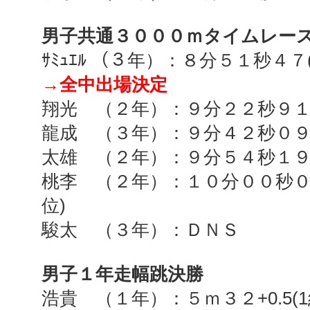
男子共通３０００ｍタイムレー
ｻﾐｭｴﾙ （３年）：８分５１秒４７
→全中出場決定
翔光 （２年）：９分２２秒９
龍成 （３年）：９分４２秒０
太雄 （２年）：９分５４秒１
桃李 （２年）：１０分００秒
位
)
駿太 （３年）：ＤＮＳ
男子１年走幅跳決勝
浩貴 （１年）：５ｍ３２
+0.5(1