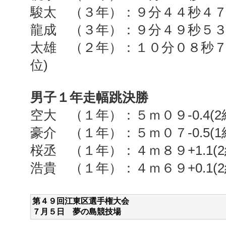
駿太 （３年）：９分４４秒４
龍成 （３年）：９分４９秒５
太雄 （２年）：１０分０８秒
位
)
男子１年走幅跳決勝
空大 （１年）：５ｍ０９
-0.4(2
豪介 （１年）：５ｍ０７
-0.5(1
桜丞 （１年）：４ｍ８９
+1.1(2
浩貴 （１年）：４ｍ６９
+0.1(2
第４９回江東区選手権大会
７月５
日 夢の島競技場