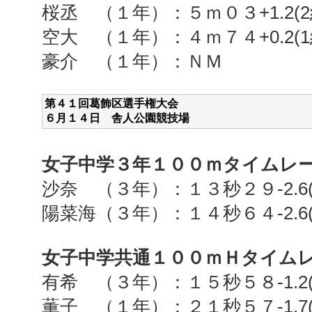
桜丞 （１年）：５ｍ０３
+1.2(2
空大 （１年）：４ｍ７４
+0.2(1
豪介 （１年）：ＮＭ
第４１回葛飾区選手権大会
６月１４
日 舎人公園競技場
女子中学３年１００ｍタイムレ
沙奈 （３年）：１３秒２９
-2.6
陽菜海（３年）：１４秒６４
-2.6
女子中学共通１００ｍＨタイム
有希 （３年）：１５秒５８
-1.2
薫子 （１年）：２１秒５７
-1.7