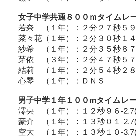
女子中学共通８００ｍタイムレ
若奈 （１年）：２分２７秒５
菜々花（１年）：２分３０秒１
紗希 （１年）：２分３５秒８
芽依 （３年）：２分４７秒５
結莉 （１年）：２分５４秒２
心琴 （１年）：ＤＮＳ
男子中学１年１００
m
タイムレ
澪央 （１年）：１２秒９６
-2.7
豪介 （１年）：１３秒０１
-2.7
空大 （１年）：１３秒１０
-3.7