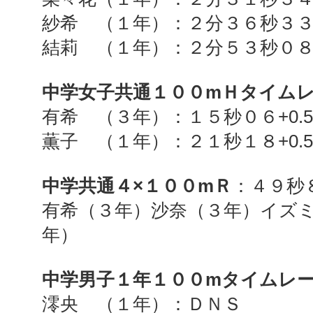
紗希 （１年）：２分３６秒３
結莉 （１年）：２分５３秒０
中学女子共通１００
m
Ｈタイム
有希 （３年）：１５秒０６
+0.
薫子 （１年）：２１秒１８
+0.
中学共通４×１００
m
Ｒ
：４９秒
有希（３年）沙奈（３年）イズ
年）
中学男子１年１００
m
タイムレ
澪央 （１年）：ＤＮＳ