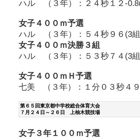
ハル （３年）：２４秒１２-0.8
女子４００ｍ予選
ハル （３年）：５４秒９６
(3
女子４００ｍ決勝３組
ハル （３年）：５３秒７４
(3
組
女子４００ｍＨ予選
七美 （３年）：１分０３秒４
第６５回東京都中学校総合体育大会
７月２４
日～２６日 上柚木競技場
女子３年１００ｍ予選