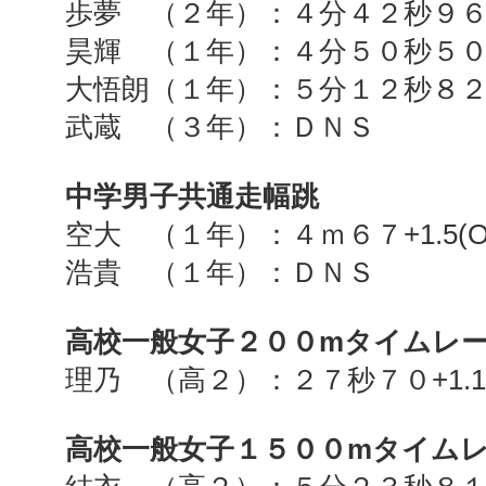
歩夢 （２年）：４分４２秒９
昊輝 （１年）：４分５０秒５
大悟朗（１年）：５分１２秒８
武蔵 （３年）：ＤＮＳ
中学男子共通走幅跳
空大 （１年）：４ｍ６７
+1.5(
浩貴 （１年）：ＤＮＳ
高校一般女子２００
m
タイムレ
理乃 （高２）：２７秒７０
+1.
高校一般女子１５００
m
タイム