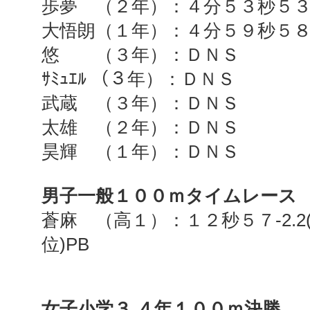
歩夢 （２年）：４分５３秒５
大悟朗（１年）：４分５９秒５
悠 （３年）：ＤＮＳ
ｻﾐｭｴﾙ （３年）：ＤＮＳ
武蔵 （３年）：ＤＮＳ
太雄 （２年）：ＤＮＳ
昊輝 （１年）：ＤＮＳ
男子一般１００ｍタイムレース
蒼麻 （高１）：１２秒５７
-2.2
位
)PB
女子小学３
.
４年１００ｍ決勝