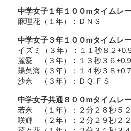
中学女子１年１００
m
タイムレ
麻理花（１年）：ＤＮＳ
中学女子３年１００
m
タイムレ
イズミ（３年）：１１秒８２
+0.
麗愛 （３年）：１３秒３６
+0.
陽菜海（３年）：１４秒３８
+0.
沙奈 （３年）：ＤＱ
.
ＦＳ
中学女子共通８００
m
タイムレ
若奈 （１年）：２分２８秒５
咲輝 （２年）：２分２９秒２
菜々花（１年）：２分３１秒３