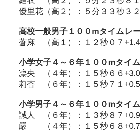
結衣 （高２）：５分２３秒８
優里花（高２）：５分３３秒３
高校一般男子１００
m
タイムレ
蒼麻 （高１）：１２秒０７
+1.
小学女子４～６年１００
m
タイ
凛央 （４年）：１５秒６６
+3.
莉杏 （６年）：１５秒７１
+0.
小学男子４～６年１００
m
タイ
誠人 （６年）：１３秒８７
+0.
嚴 （４年）：１５秒６８
+0.